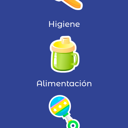
Higiene
Alimentación