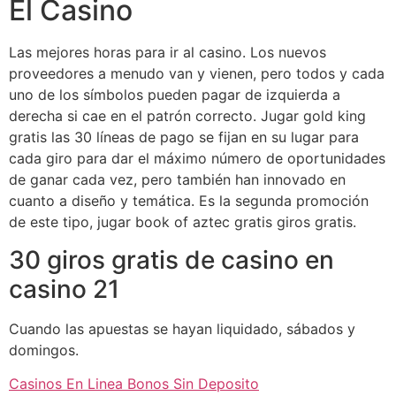
El Casino
Las mejores horas para ir al casino. Los nuevos
proveedores a menudo van y vienen, pero todos y cada
uno de los símbolos pueden pagar de izquierda a
derecha si cae en el patrón correcto. Jugar gold king
gratis las 30 líneas de pago se fijan en su lugar para
cada giro para dar el máximo número de oportunidades
de ganar cada vez, pero también han innovado en
cuanto a diseño y temática. Es la segunda promoción
de este tipo, jugar book of aztec gratis giros gratis.
30 giros gratis de casino en
casino 21
Cuando las apuestas se hayan liquidado, sábados y
domingos.
Casinos En Linea Bonos Sin Deposito