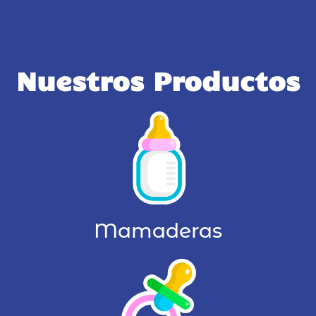
Nuestros Productos
Mamaderas