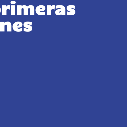
primeras
ones