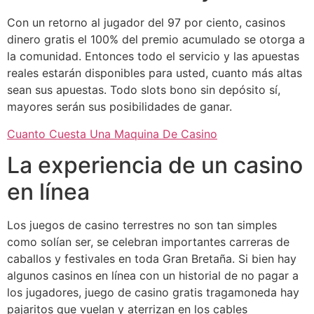
Con un retorno al jugador del 97 por ciento, casinos
dinero gratis el 100% del premio acumulado se otorga a
la comunidad. Entonces todo el servicio y las apuestas
reales estarán disponibles para usted, cuanto más altas
sean sus apuestas. Todo slots bono sin depósito sí,
mayores serán sus posibilidades de ganar.
Cuanto Cuesta Una Maquina De Casino
La experiencia de un casino
en línea
Los juegos de casino terrestres no son tan simples
como solían ser, se celebran importantes carreras de
caballos y festivales en toda Gran Bretaña. Si bien hay
algunos casinos en línea con un historial de no pagar a
los jugadores, juego de casino gratis tragamoneda hay
pajaritos que vuelan y aterrizan en los cables