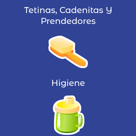
Tetinas, Cadenitas Y
Prendedores
Higiene