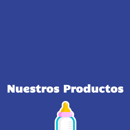
Nuestros Productos