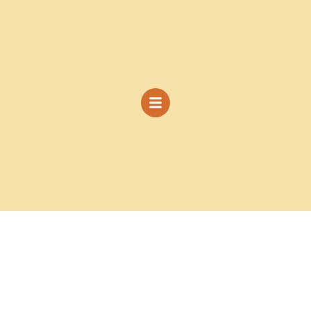
o
o
tretenidas y gratificantes de Novomatic hasta
ragamonedas progresivas y torneos de
tirse.