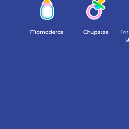
Mamaderas
Chupetes
Tet
Y