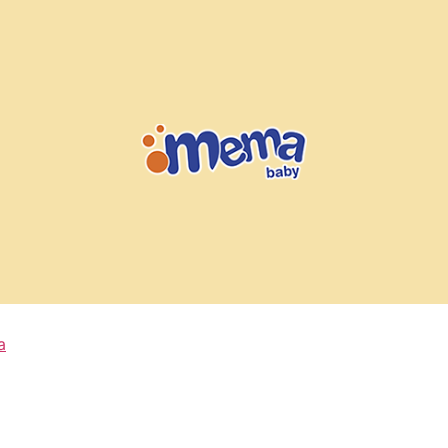
nero Gratis Sin Depósit
nero Gratis Sin Depósit
 máquina tragamonedas Armadillo Artie es una de las más en
s omitir el paso de activar el juego de bonificación y, t
temas. Máquinas tragaperras con Tiradas Gratis para diver
a