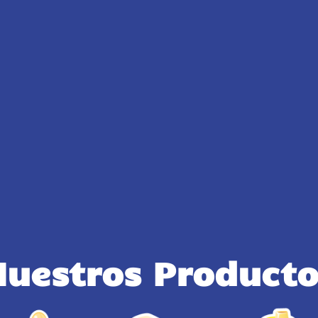
Nuestros Producto