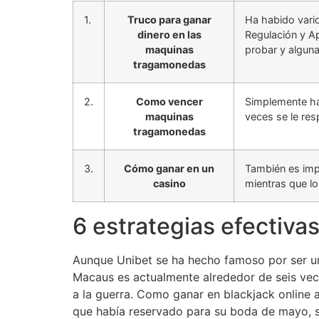
1.
Truco para ganar
Ha habido vario
dinero en las
Regulación y A
maquinas
probar y alguna
tragamonedas
2.
Como vencer
Simplemente hag
maquinas
veces se le res
tragamonedas
3.
Cómo ganar en un
También es imp
casino
mientras que l
6 estrategias efectiva
Aunque Unibet se ha hecho famoso por ser una
Macaus es actualmente alrededor de seis vece
a la guerra. Como ganar en blackjack online a
que había reservado para su boda de mayo, se