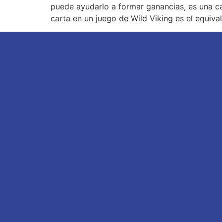
puede ayudarlo a formar ganancias, es una ca
carta en un juego de Wild Viking es el equival