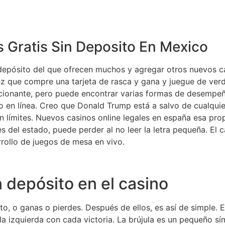
 Gratis Sin Deposito En Mexico
pósito del que ofrecen muchos y agregar otros nuevos cad
ez que compre una tarjeta de rasca y gana y juegue de verd
ionante, pero puede encontrar varias formas de desempeñar
o en línea. Creo que Donald Trump está a salvo de cualquie
in límites. Nuevos casinos online legales en españa esa pr
 del estado, puede perder al no leer la letra pequeña. El 
rrollo de juegos de mesa en vivo.
 depósito en el casino
, o ganas o pierdes. Después de ellos, es así de simple. E
 la izquierda con cada victoria. La brújula es un pequeño s