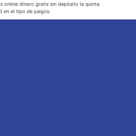
online dinero gratis sin depósito la quinta
d en el tipo de juegos.